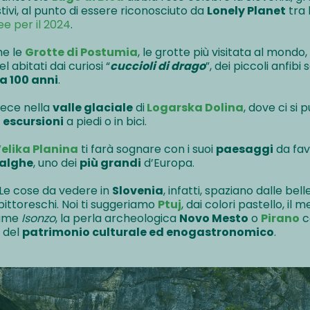
ivi, al punto di essere riconosciuto da
Lonely Planet
tra 
ee per il 2024
.
he le
Grotte di Postumia
, le grotte più visitata al mondo
l abitati dai curiosi “
cuccioli di drago
”, dei piccoli anfib
 a 100 anni
.
vece nella
valle glaciale
di
Logarska Dolina
, dove ci si 
a
escursioni
a piedi o in bici.
elika Planina
ti farà sognare con i suoi
paesaggi
da favo
alghe
, uno dei
più grandi
d’Europa.
 Le cose da vedere in
Slovenia
, infatti, spaziano dalle bel
ittoreschi. Noi ti suggeriamo
Ptuj
, dai colori pastello, il 
iume
Isonzo
, la perla archeologica
Novo Mesto
o
Pirano
c
 del
patrimonio culturale ed enogastronomico
.