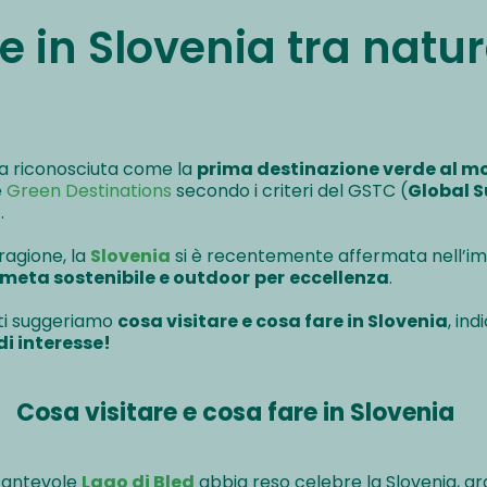
 in Slovenia tra natur
a riconosciuta come la
prima destinazione verde al 
e
Green Destinations
secondo i criteri del GSTC (
Global S
.
ragione, la
Slovenia
si è recentemente affermata nell’i
meta sostenibile e outdoor
per
eccellenza
.
 ti suggeriamo
cosa visitare e cosa fare in Slovenia
, ind
di interesse!
Cosa visitare e cosa fare in Slovenia
ncantevole
Lago di Bled
abbia reso celebre la Slovenia, gra