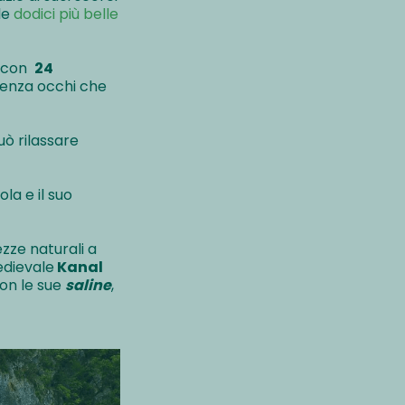
le
dodici più belle
, con
24
i senza occhi che
può rilassare
la e il suo
lezze naturali a
medievale
Kanal
on le sue
saline
,