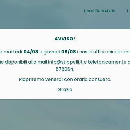
I NOSTRI VALORI
I
AVVISO!
he martedì
04/08
e giovedì
06/08
i nostri uffici chiuderann
isponibili alla mail info@stippelli.it e telefonicamente
878064.
Riapriremo venerdì con orario consueto.
Grazie