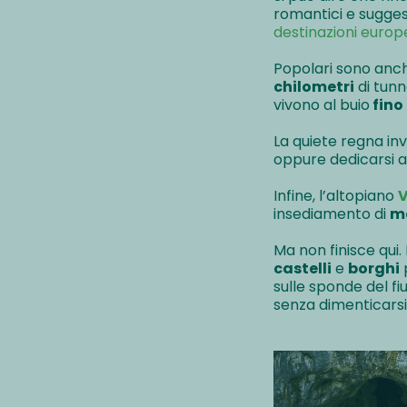
romantici e suggest
destinazioni europ
Popolari sono anc
chilometri
di tunne
vivono al buio
fino
La quiete regna in
oppure dedicarsi 
Infine, l’altopiano
V
insediamento di
m
Ma non finisce qui.
castelli
e
borghi
p
sulle sponde del f
senza dimenticarsi