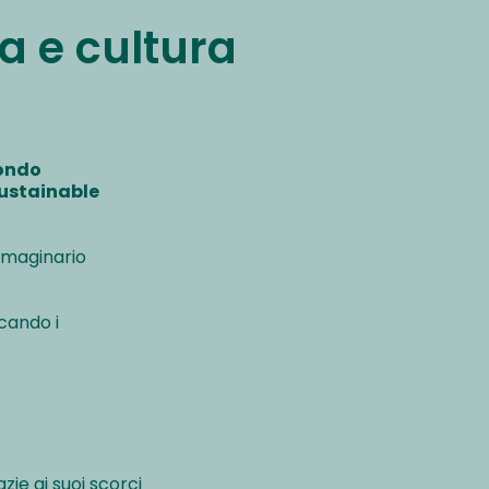
a e cultura
mondo
ustainable
mmaginario
icando i
zie ai suoi scorci