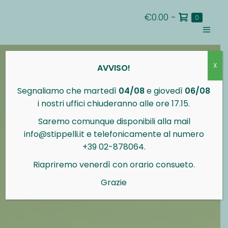
Salta
Carrello
€0.00
-
al
Articoli
0
nel
della
contenuto
carrello
Attiva/d
spesa
menu
X
AVVISO!
Segnaliamo che martedì
04/08
e giovedì
06/08
i nostri uffici chiuderanno alle ore 17.15.
Saremo comunque disponibili alla mail
info@stippelli.it e telefonicamente al numero
+39 02-878064.
Riapriremo venerdì con orario consueto.
Grazie