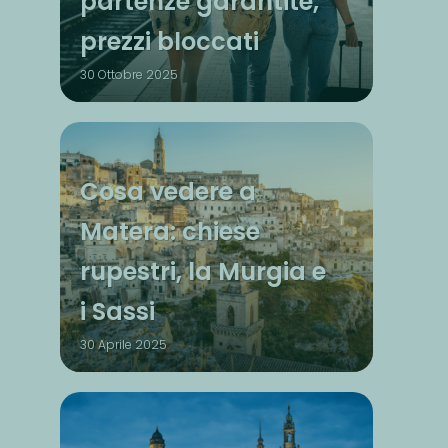
partenze garantite,
prezzi bloccati
30 Ottobre 2025
Cosa vedere a
Matera: chiese
rupestri, la Murgia e
i Sassi
30 Aprile 2025