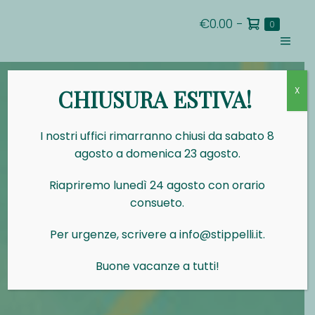
Salta
Carrello
€0.00
-
al
Articoli
0
nel
della
contenuto
carrello
Attiva/d
spesa
menu
CHIUSURA ESTIVA!
X
I nostri uffici rimarranno chiusi da sabato 8
agosto a domenica 23 agosto.
Riapriremo lunedì 24 agosto con orario
consueto.
Per urgenze, scrivere a info@stippelli.it.
Buone vacanze a tutti!