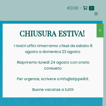
Salta
Carrello
€0.00
-
al
Articoli
0
nel
della
contenuto
carrello
Attiva/d
spesa
menu
CHIUSURA ESTIVA!
X
I nostri uffici rimarranno chiusi da sabato 8
agosto a domenica 23 agosto.
Riapriremo lunedì 24 agosto con orario
consueto.
Per urgenze, scrivere a info@stippelli.it.
Buone vacanze a tutti!