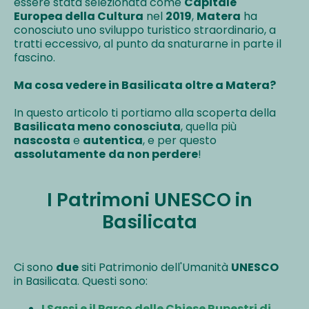
essere stata selezionata come
Capitale
Europea della Cultura
nel
2019
,
Matera
ha
conosciuto uno sviluppo turistico straordinario, a
tratti eccessivo, al punto da snaturarne in parte il
fascino.
Ma cosa vedere in Basilicata oltre a Matera?
In questo articolo ti portiamo alla scoperta della
Basilicata meno conosciuta
, quella più
nascosta
e
autentica
, e per questo
assolutamente
da non perdere
!
I Patrimoni UNESCO in
Basilicata
Ci sono
due
siti Patrimonio dell'Umanità
UNESCO
in Basilicata. Questi sono:
I Sassi e il Parco delle Chiese
Rupestri di