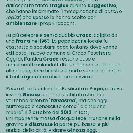
dall'aspetto tanto
tragico
quanto
suggestivo
,
che hanno infiammato l'immaginazione di
autori
e
registi
, che spesso le hanno scelte per
ambientare
i propri racconti.
La più celebre è senza dubbio
Craco
, colpita da
una
frana
nel 1963. La popolazione locale fu
costretta a spostarsi poco lontano, dove venne
edificato il nuovo comune di Craco Peschiera.
Oggi dell'antica
Craco
restano case e
monumenti malandati, disperatamente attaccati
alla roccia, dove finestre e porte sembrano occhi
intenti a guardare chiunque si avvicini.
Poco oltre il confine tra Basilicata e Puglia, si trova
invece
Ginosa
, un centro abitato che non
vorrebbe divenire "
fantasma
", ma che oggi
purtroppo è conosciuto come "
la città che
muore
". Il 7 ottobre del
2013
, in fatti,
un'imponente massa d'acqua fece irruzione nella
gravina e
distrusse
la parte più bassa, e più
antica, della città. Visitare
Ginosa
oggi,