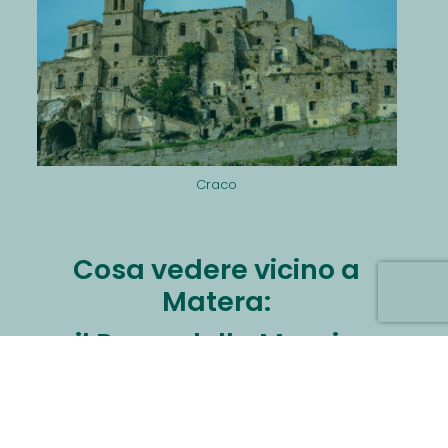
Craco
Cosa vedere vicino a
Matera:
il Parco della Murgia
Materana
Oltre a paesi e borghi, la
Basilicata
è ricca di