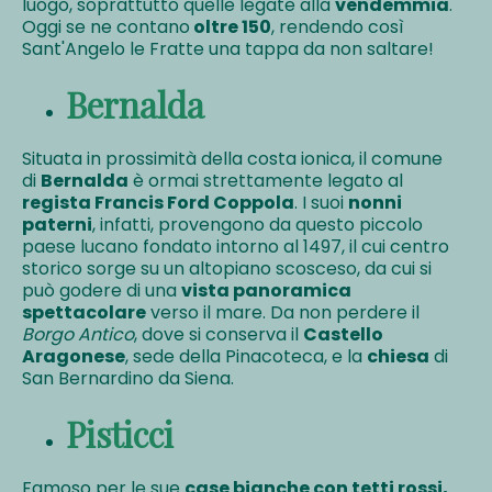
luogo, soprattutto quelle legate alla
vendemmia
.
Oggi se ne contano
oltre 150
, rendendo così
Sant'Angelo le Fratte una tappa da non saltare!
Bernalda
Situata in prossimità della costa ionica, il comune
di
Bernalda
è ormai strettamente legato al
regista Francis Ford Coppola
. I suoi
nonni
paterni
, infatti, provengono da questo piccolo
paese lucano fondato intorno al 1497, il cui centro
storico sorge su un altopiano scosceso, da cui si
può godere di una
vista panoramica
spettacolare
verso il mare. Da non perdere il
Borgo Antico
, dove si conserva il
Castello
Aragonese
, sede della Pinacoteca, e la
chiesa
di
San Bernardino da Siena.
Pisticci
Famoso per le sue
case bianche con tetti rossi,