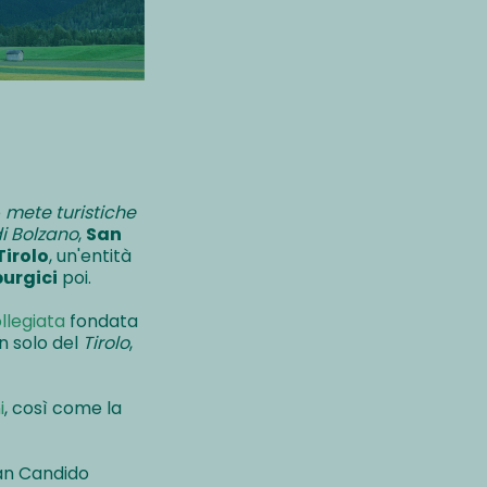
e
mete turistiche
i Bolzano
,
San
Tirolo
, un'entità
urgici
poi.
llegiata
fondata
 solo del
Tirolo
,
i
, così come la
San Candido