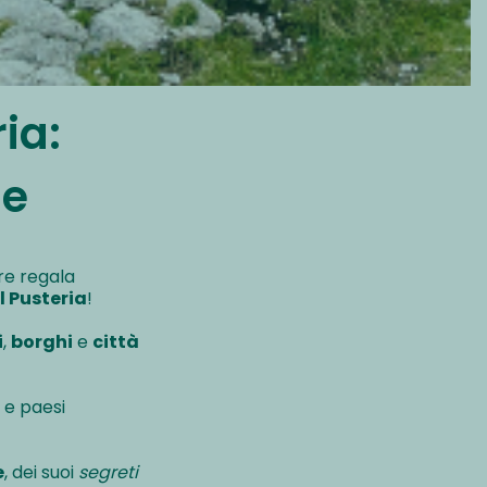
ia:
ge
tre regala
l Pusteria
!
i
,
borghi
e
città
 e paesi
e
, dei suoi
segreti