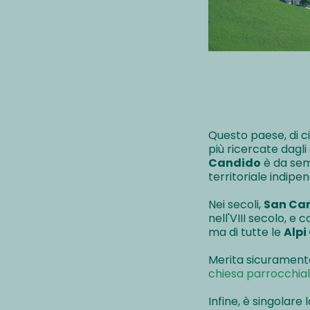
Questo paese, di ci
più ricercate dagli
Candido
è da semp
territoriale indip
Nei secoli,
San Ca
nell'VIII secolo, e 
ma di tutte le
Alpi
Merita sicuramente
chiesa parrocchial
Infine, è singolare 