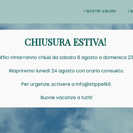
I NOSTRI VALORI
I 
CHIUSURA ESTIVA!
 uffici rimarranno chiusi da sabato 8 agosto a domenica 2
Riapriremo lunedì 24 agosto con orario consueto.
Per urgenze, scrivere a info@stippelli.it.
Buone vacanze a tutti!