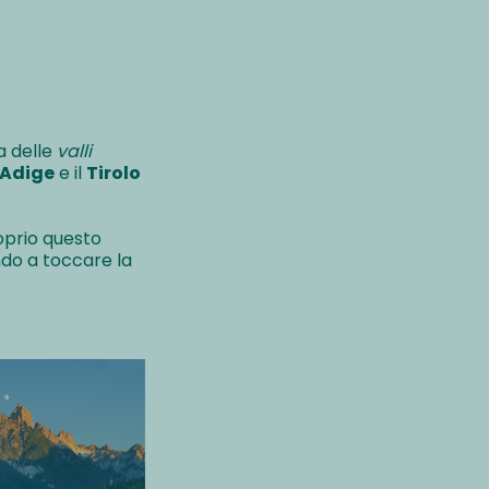
a delle
valli
 Adige
e il
Tirolo
roprio questo
ndo a toccare la