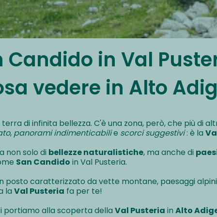
 Candido in Val Puster
osa vedere in Alto Adi
terra di infinita bellezza. C'è una zona, però, che più di al
ato
,
panorami indimenticabili
e
scorci suggestivi
: è la
Va
a non solo di
bellezze naturalistiche
, ma anche di
paes
come
San Candido
in Val Pusteria.
n posto caratterizzato da vette montane, paesaggi alpini
ra la
Val Pusteria
fa per te!
ti portiamo alla scoperta della
Val Pusteria
in
Alto Adig