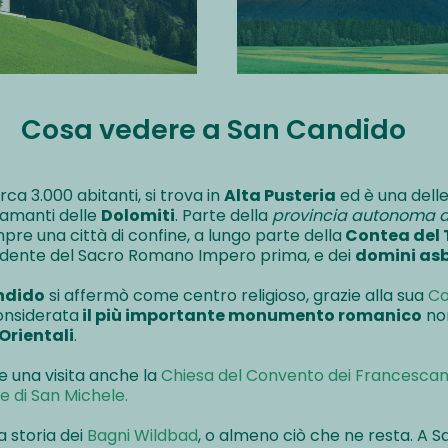
Cosa vedere a San Candido
rca 3.000 abitanti, si trova in
Alta Pusteria
ed è una dell
 amanti delle
Dolomiti
. Parte della
provincia autonoma d
re una città di confine, a lungo parte della
Contea del 
endente del Sacro Romano Impero prima, e dei
domini asb
ndido
si affermò come centro religioso, grazie alla sua
Co
considerata
il più importante monumento romanico
non
 Orientali
.
 una visita anche la
Chiesa del Convento dei Francescan
e di San Michele
.
la storia dei
Bagni Wildbad
, o almeno ciò che ne resta. A 