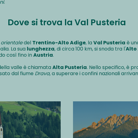
ni
.
Dove si trova la Val Pusteria
 orientale
del
Trentino-Alto Adige
, la
Val Pusteria
è un
talia. La sua
lunghezza
, di circa 100 km, si snoda tra l'
Alto
do così fino in
Austria
.
della valle è chiamata
Alta Pusteria
. Nello specifico, è p
rsato dal fiume
Drava,
a superare i confini nazionali arriva