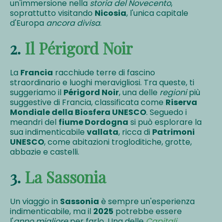
un'immersione nella
storia del Novecento
,
soprattutto visitando
Nicosia
, l'unica capitale
d'Europa
ancora divisa
.
2.
Il Périgord Noir
La
Francia
racchiude terre di fascino
straordinario e luoghi meravigliosi. Tra queste, ti
suggeriamo il
Périgord Noir
, una delle
regioni
più
suggestive di Francia, classificata come
Riserva
Mondiale della Biosfera UNESCO
. Seguedo i
meandri del
fiume Dordogna
si può esplorare la
sua indimenticabile
vallata
, ricca di
Patrimoni
UNESCO
, come abitazioni trogloditiche, grotte,
abbazie e castelli.
3.
La Sassonia
Un viaggio in
Sassonia
è sempre un'esperienza
indimenticabile, ma il
2025
potrebbe essere
l'
anno migliore
per farlo. Una delle
Capitali