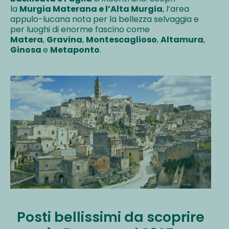
la
Murgia Materana e l’Alta Murgia
, l’area
appulo-lucana nota per la bellezza selvaggia e
per luoghi di enorme fascino come
Matera
,
Gravina
,
Montescaglioso
,
Altamura
,
Ginosa
e
Metaponto
.
Posti bellissimi da scoprire