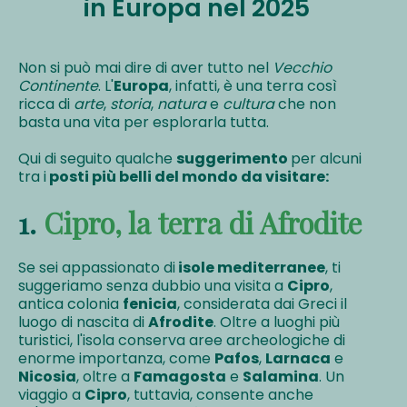
in Europa nel 2025
Non si può mai dire di aver tutto nel
Vecchio
Continente
. L'
Europa
, infatti, è una terra così
ricca di
arte
,
storia
,
natura
e
cultura
che non
basta una vita per esplorarla tutta.
Qui di seguito qualche
suggerimento
per alcuni
tra i
posti più belli del mondo da visitare:
1.
Cipro, la terra di Afrodite
Se sei appassionato di
isole mediterranee
, ti
suggeriamo senza dubbio una visita a
Cipro
,
antica colonia
fenicia
, considerata dai Greci il
luogo di nascita di
Afrodite
. Oltre a luoghi più
turistici, l'isola conserva aree archeologiche di
enorme importanza, come
Pafos
,
Larnaca
e
Nicosia
, oltre a
Famagosta
e
Salamina
. Un
viaggio a
Cipro
, tuttavia, consente anche