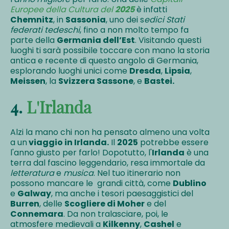
Europee della Cultura del
2025
è infatti
Chemnitz
, in
Sassonia
, uno dei s
edici Stati
federati tedeschi
, fino a non molto tempo fa
parte della
Germania dell’Est
. Visitando questi
luoghi ti sarà possibile toccare con mano la storia
antica e recente di questo angolo di Germania,
esplorando luoghi unici come
Dresda
,
Lipsia
,
Meissen
, la
Svizzera Sassone
, e
Bastei.
4.
L'Irlanda
Alzi la mano chi non ha pensato almeno una volta
a un
viaggio in Irlanda.
Il
2025
potrebbe essere
l'anno giusto per farlo! Dopotutto, l'
Irlanda
è una
terra dal fascino leggendario, resa immortale da
letteratura
e
musica
. Nel tuo itinerario non
possono mancare le grandi città, come
Dublino
e
Galway
, ma anche i tesori paesaggistici del
Burren
, delle
Scogliere di Moher
e del
Connemara
. Da non tralasciare, poi, le
atmosfere medievali a
Kilkenny
,
Cashel
e