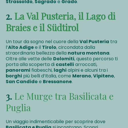
Strassoldo
,
Sagrado
e
Grado
.
2.
La Val Pusteria, il Lago di
Braies e il Südtirol
Un tour da sogno nel cuore della
Val Pusteria
tra
l’
Alto Adige
e il
Tirolo
, circondata dalla
straordinaria bellezza della
natura montana
.
Oltre alle vette delle
Dolomiti
, questo percorso ti
porta alla scoperta di
castelli
arroccati,
panorami
fiabeschi,
laghi
alpini e alcuni tra i
borghi
più belli d’Italia, come
Merano
,
Vipiteno
,
San Candido
e
Bressanone
.
3.
Le Murge tra Basilicata e
Puglia
Un viaggio indimenticabile per scoprire dove
Basilicata e Puglia
si incontrano. Scopri