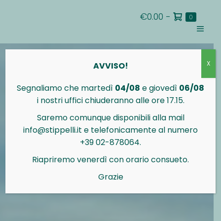
Salta
Carrello
€0.00
-
al
Articoli
0
nel
della
contenuto
carrello
Attiva/d
spesa
menu
X
AVVISO!
Segnaliamo che martedì
04/08
e giovedì
06/08
i nostri uffici chiuderanno alle ore 17.15.
Saremo comunque disponibili alla mail
info@stippelli.it e telefonicamente al numero
+39 02-878064.
Riapriremo venerdì con orario consueto.
Grazie