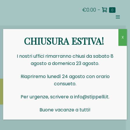
Salta
Carrello
€0.00
-
al
Articoli
0
nel
della
contenuto
carrello
Attiva/d
spesa
menu
CHIUSURA ESTIVA!
X
I nostri uffici rimarranno chiusi da sabato 8
agosto a domenica 23 agosto.
Riapriremo lunedì 24 agosto con orario
consueto.
Per urgenze, scrivere a info@stippelli.it.
Buone vacanze a tutti!