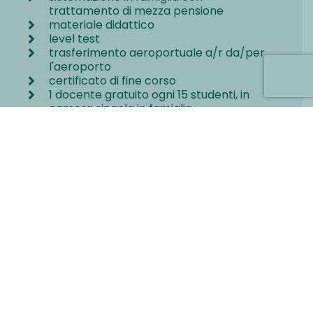
trattamento di mezza pensione
materiale didattico
level test
trasferimento aeroportuale a/r da/per
l'aeroporto
certificato di fine corso
1 docente gratuito ogni 15 studenti, in
camera singola in famiglia
assistenza telefonica di emergenza
24/24
assicurazione R.C. e medico-bagaglio
Lo stage non include
attività extra scolastiche
escursioni nelle principali località della
zona
pensione completa (su richiesta)
mance, ingressi, extra di carattere
personale