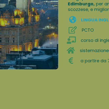
Edimburgo,
per am
scozzese, e migliora 
LINGUA INGL
PCTO
corso di ingl
sistemazione 
a partire da 