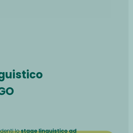
guistico
GO
udenti lo
stage linguistico ad