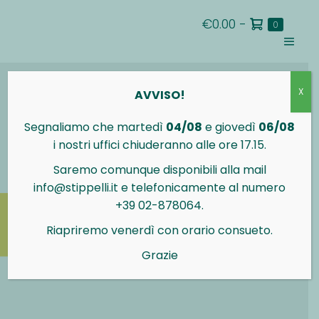
Salta
Carrello
€0.00
-
al
Articoli
0
nel
della
contenuto
carrello
Attiva/d
spesa
menu
X
AVVISO!
Segnaliamo che martedì
04/08
e giovedì
06/08
i nostri uffici chiuderanno alle ore 17.15.
Saremo comunque disponibili alla mail
info@stippelli.it e telefonicamente al numero
+39 02-878064.
Riapriremo venerdì con orario consueto.
Grazie