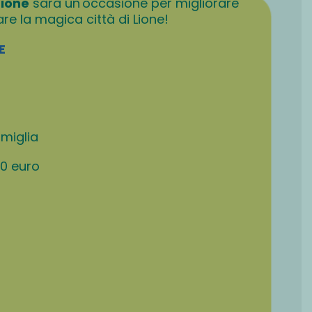
Lione
sarà un'occasione per migliorare
are la magica città di Lione!
E
amiglia
0 euro