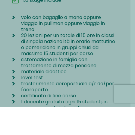
Lo stage include
volo con bagaglio a mano oppure
viaggio in pullman oppure viaggio in
treno
20 lezioni per un totale di 15 ore in classi
di singola nazionalità in orario mattutino
o pomeridiano in gruppi chiusi da
massimo 15 studenti per corso
sistemazione in famiglia con
trattamento di mezza pensione
materiale didattico
level test
trasferimento aeroportuale a/r da/per
l'aeroporto
certificato di fine corso
1 docente gratuito ogni 15 studenti, in
camera singola in famiglia
assistenza telefonica di emergenza
24/24
assicurazione R.C. e medico-bagaglio