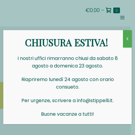
Salta
Carrello
€0.00
-
al
Articoli
0
nel
della
contenuto
carrello
Attiva/d
spesa
menu
CHIUSURA ESTIVA!
X
I nostri uffici rimarranno chiusi da sabato 8
agosto a domenica 23 agosto.
Riapriremo lunedì 24 agosto con orario
consueto.
Per urgenze, scrivere a info@stippelli.it.
Buone vacanze a tutti!