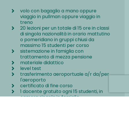
volo con bagaglio a mano oppure
viaggio in pullman oppure viaggio in
treno
20 lezioni per un totale di 15 ore in classi
di singola nazionalità in orario mattutino
o pomeridiano in gruppi chiusi da
massimo 15 studenti per corso
sistemazione in famiglia con
trattamento di mezza pensione
materiale didattico
level test
trasferimento aeroportuale a/r da/per
l'aeroporto
certificato di fine corso
1 docente gratuito ogni 15 studenti, in
camera singola in famiglia
assistenza telefonica di emergenza
24/24
assicurazione R.C. e medico-bagaglio