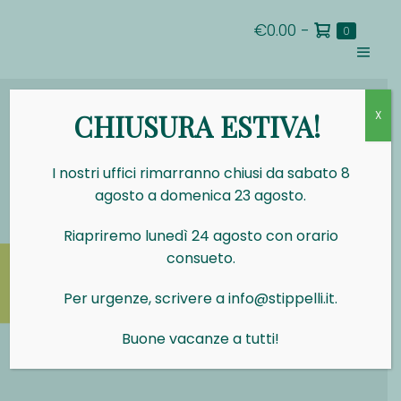
Salta
Carrello
€0.00
-
al
Articoli
0
nel
della
contenuto
carrello
Attiva/d
spesa
menu
CHIUSURA ESTIVA!
X
I nostri uffici rimarranno chiusi da sabato 8
agosto a domenica 23 agosto.
Riapriremo lunedì 24 agosto con orario
consueto.
Per urgenze, scrivere a info@stippelli.it.
Buone vacanze a tutti!