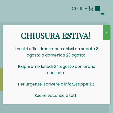
Salta
Carrello
€0.00
-
al
Articoli
0
nel
della
contenuto
carrello
Attiva/d
spesa
menu
CHIUSURA ESTIVA!
X
I nostri uffici rimarranno chiusi da sabato 8
agosto a domenica 23 agosto.
Riapriremo lunedì 24 agosto con orario
consueto.
Per urgenze, scrivere a info@stippelli.it.
Buone vacanze a tutti!