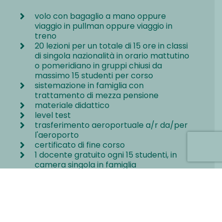
volo con bagaglio a mano oppure
viaggio in pullman oppure viaggio in
treno
20 lezioni per un totale di 15 ore in classi
di singola nazionalità in orario mattutino
o pomeridiano in gruppi chiusi da
massimo 15 studenti per corso
sistemazione in famiglia con
trattamento di mezza pensione
materiale didattico
level test
trasferimento aeroportuale a/r da/per
l'aeroporto
certificato di fine corso
1 docente gratuito ogni 15 studenti, in
camera singola in famiglia
assistenza telefonica di emergenza
24/24
assicurazione R.C. e medico-bagaglio