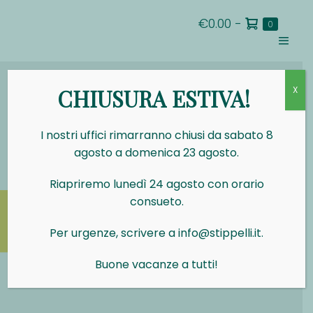
Salta
Carrello
€0.00
-
al
Articoli
0
nel
della
contenuto
carrello
Attiva/d
spesa
menu
CHIUSURA ESTIVA!
X
I nostri uffici rimarranno chiusi da sabato 8
agosto a domenica 23 agosto.
Riapriremo lunedì 24 agosto con orario
consueto.
Per urgenze, scrivere a info@stippelli.it.
Buone vacanze a tutti!