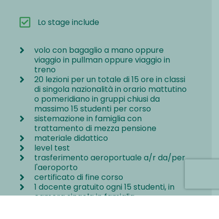
Lo stage include
volo con bagaglio a mano oppure
viaggio in pullman oppure viaggio in
treno
20 lezioni per un totale di 15 ore in classi
di singola nazionalità in orario mattutino
o pomeridiano in gruppi chiusi da
massimo 15 studenti per corso
sistemazione in famiglia con
trattamento di mezza pensione
materiale didattico
level test
trasferimento aeroportuale a/r da/per
l'aeroporto
certificato di fine corso
1 docente gratuito ogni 15 studenti, in
camera singola in famiglia
assistenza telefonica di emergenza
24/24